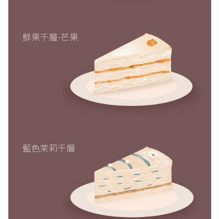
鮮果千層-芒果
藍色茉莉千層