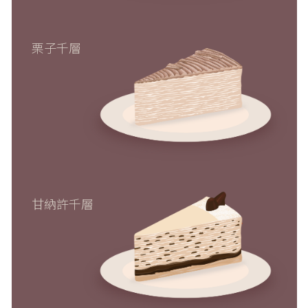
栗子千層
甘納許千層