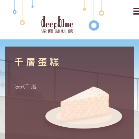
關於深藍 About
最新消息 News
線上訂購 Shopping
千層蛋糕
常見問題 FAQ
法式千層