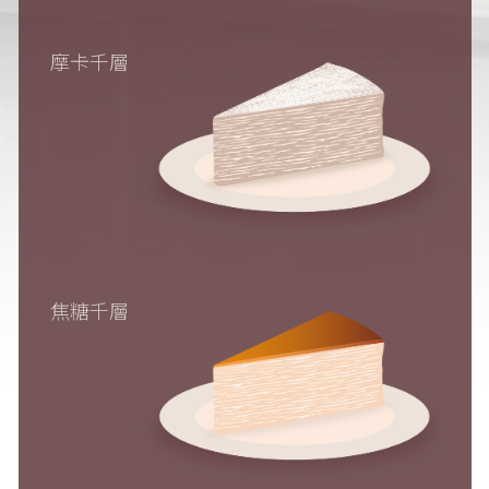
摩卡千層
焦糖千層