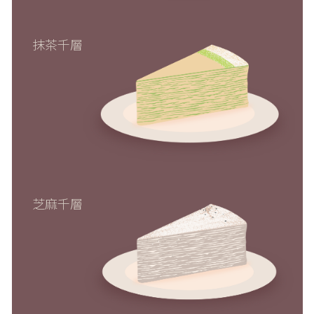
抹茶千層
芝麻千層