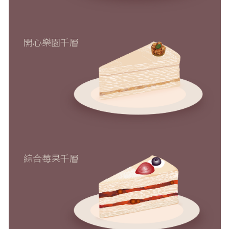
開心樂園千層
綜合莓果千層